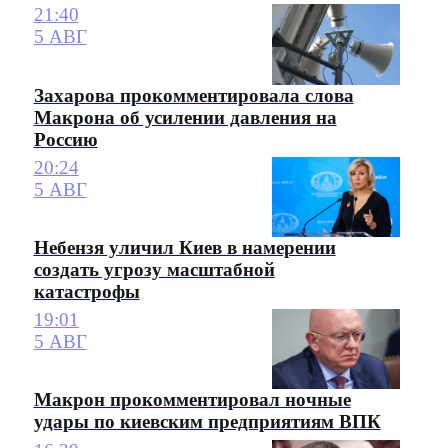
21:40
5 АВГ
Захарова прокомментировала слова
Макрона об усилении давления на
Россию
20:24
5 АВГ
Небензя уличил Киев в намерении
создать угрозу масштабной
катастрофы
19:01
5 АВГ
Макрон прокомментировал ночные
удары по киевским предприятиям ВПК