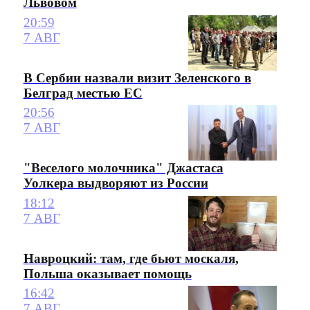
Львовом
20:59
7 АВГ
В Сербии назвали визит Зеленского в
Белград местью ЕС
20:56
7 АВГ
"Веселого молочника" Джастаса
Уолкера выдворяют из России
18:12
7 АВГ
Навроцкий: там, где бьют москаля,
Польша оказывает помощь
16:42
7 АВГ