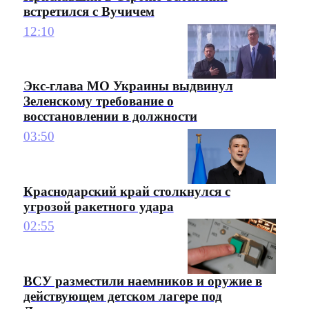
встретился с Вучичем
12:10
Экс-глава МО Украины выдвинул
Зеленскому требование о
восстановлении в должности
03:50
Краснодарский край столкнулся с
угрозой ракетного удара
02:55
ВСУ разместили наемников и оружие в
действующем детском лагере под