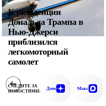
К резиденции
Дональда Трампа в
Нью-Джерси
приблизился
легкомоторный
самолет
СЛЕДИТЕ ЗА
Дзен
Макс
НОВОСТЯМИ: