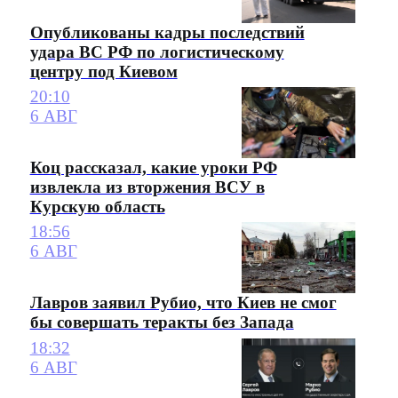
Опубликованы кадры последствий
удара ВС РФ по логистическому
центру под Киевом
20:10
6 АВГ
Коц рассказал, какие уроки РФ
извлекла из вторжения ВСУ в
Курскую область
18:56
6 АВГ
Лавров заявил Рубио, что Киев не смог
бы совершать теракты без Запада
18:32
6 АВГ