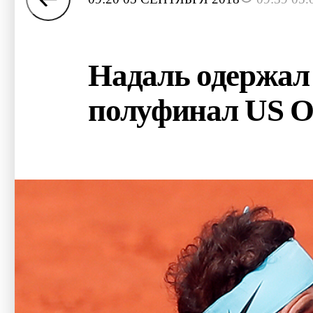
Надаль одержал
полуфинал US O