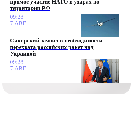
прямое участие НАТО в ударах по
территории РФ
09:28
7 АВГ
Сикорский заявил о необходимости
перехвата российских ракет над
Украиной
09:28
7 АВГ