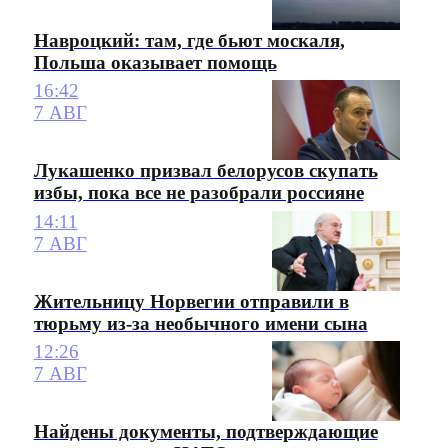
Навроцкий: там, где бьют москаля,
Польша оказывает помощь
16:42
7 АВГ
Лукашенко призвал белорусов скупать
избы, пока все не разобрали россияне
14:11
7 АВГ
Жительницу Норвегии отправили в
тюрьму из-за необычного имени сына
12:26
7 АВГ
Найдены документы, подтверждающие