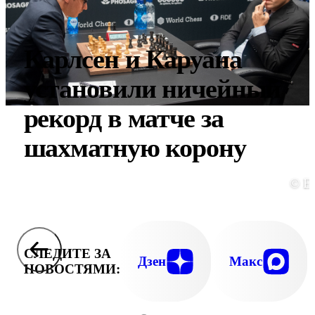
Карлсен и Каруана
установили ничейный
рекорд в матче за
шахматную корону
© E
СЛЕДИТЕ ЗА
Дзен
Макс
НОВОСТЯМИ: