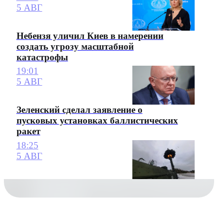
5 АВГ
Небензя уличил Киев в намерении
создать угрозу масштабной
катастрофы
19:01
5 АВГ
Зеленский сделал заявление о
пусковых установках баллистических
ракет
18:25
5 АВГ