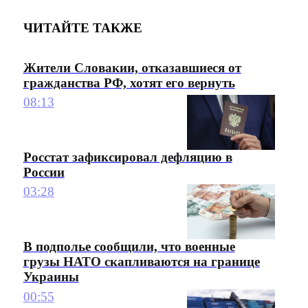
ЧИТАЙТЕ ТАКЖЕ
Жители Словакии, отказавшиеся от
гражданства РФ, хотят его вернуть
08:13
Росстат зафиксировал дефляцию в
России
03:28
В подполье сообщили, что военные
грузы НАТО скапливаются на границе
Украины
00:55