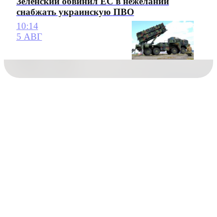
Зеленский обвинил ЕС в нежелании
снабжать украинскую ПВО
10:14
5 АВГ