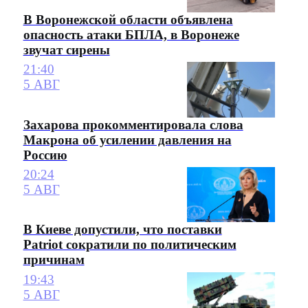
В Воронежской области объявлена
опасность атаки БПЛА, в Воронеже
звучат сирены
21:40
5 АВГ
Захарова прокомментировала слова
Макрона об усилении давления на
Россию
20:24
5 АВГ
В Киеве допустили, что поставки
Patriot сократили по политическим
причинам
19:43
5 АВГ