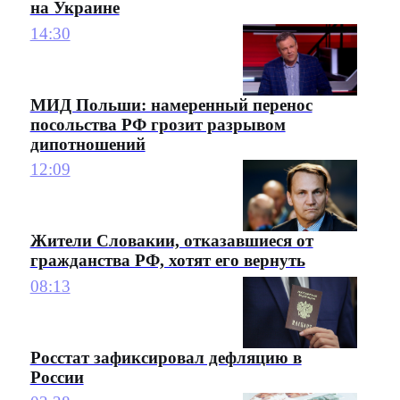
на Украине
14:30
МИД Польши: намеренный перенос
посольства РФ грозит разрывом
дипотношений
12:09
Жители Словакии, отказавшиеся от
гражданства РФ, хотят его вернуть
08:13
Росстат зафиксировал дефляцию в
России