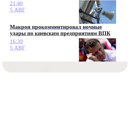
21:40
5 АВГ
Макрон прокомментировал ночные
удары по киевским предприятиям ВПК
16:39
5 АВГ