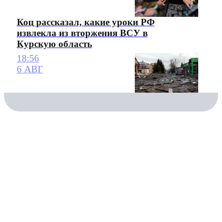
Коц рассказал, какие уроки РФ
извлекла из вторжения ВСУ в
Курскую область
18:56
6 АВГ