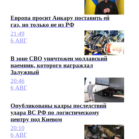
Европа просит Анкару поставить ей
газ, но только не из РФ
21:49
6 АВГ
В зоне СВО уничтожен молдавский
наемник, которого награждал
Залужный
20:46
6 АВГ
Опубликованы кадры последствий
удара ВС РФ по логистическому
центру под Киевом
20:10
6 АВГ