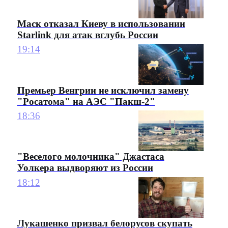
Маск отказал Киеву в использовании
Starlink для атак вглубь России
19:14
Премьер Венгрии не исключил замену
"Росатома" на АЭС "Пакш-2"
18:36
"Веселого молочника" Джастаса
Уолкера выдворяют из России
18:12
Лукашенко призвал белорусов скупать