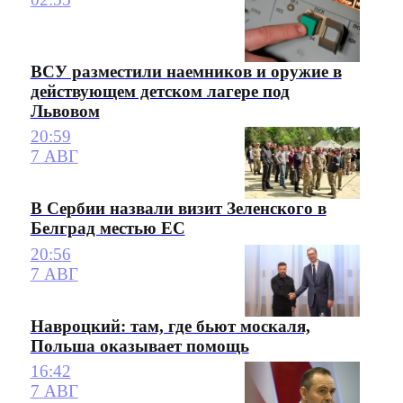
ВСУ разместили наемников и оружие в
действующем детском лагере под
Львовом
20:59
7 АВГ
В Сербии назвали визит Зеленского в
Белград местью ЕС
20:56
7 АВГ
Навроцкий: там, где бьют москаля,
Польша оказывает помощь
16:42
7 АВГ