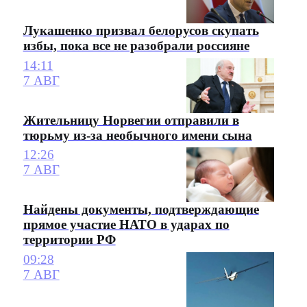
Лукашенко призвал белорусов скупать
избы, пока все не разобрали россияне
14:11
7 АВГ
Жительницу Норвегии отправили в
тюрьму из-за необычного имени сына
12:26
7 АВГ
Найдены документы, подтверждающие
прямое участие НАТО в ударах по
территории РФ
09:28
7 АВГ