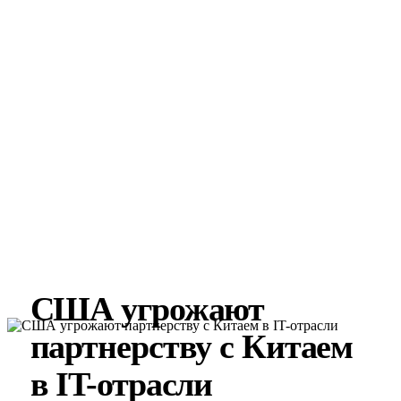
США угрожают
партнерству c Китаем
в IT-отрасли