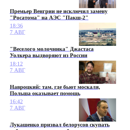
Премьер Венгрии не исключил замену
"Росатома" на АЭС "Пакш-2"
18:36
7 АВГ
"Веселого молочника" Джастаса
Уолкера выдворяют из России
18:12
7 АВГ
Навроцкий: там, где бьют москаля,
Польша оказывает помощь
16:42
7 АВГ
Лукашенко призвал белорусов скупать