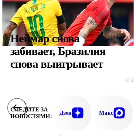
Неймар снова
забивает, Бразилия
снова выигрывает
© E
СЛЕДИТЕ ЗА
Дзен
Макс
НОВОСТЯМИ: