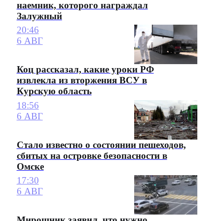
наемник, которого награждал
Залужный
20:46
6 АВГ
Коц рассказал, какие уроки РФ
извлекла из вторжения ВСУ в
Курскую область
18:56
6 АВГ
Стало известно о состоянии пешеходов,
сбитых на островке безопасности в
Омске
17:30
6 АВГ
Мирошник заявил, что нужно