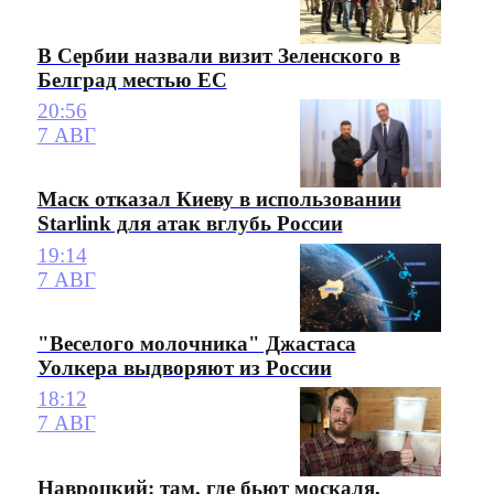
В Сербии назвали визит Зеленского в
Белград местью ЕС
20:56
7 АВГ
Маск отказал Киеву в использовании
Starlink для атак вглубь России
19:14
7 АВГ
"Веселого молочника" Джастаса
Уолкера выдворяют из России
18:12
7 АВГ
Навроцкий: там, где бьют москаля,