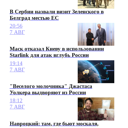
В Сербии назвали визит Зеленского в
Белград местью ЕС
20:56
7 АВГ
Маск отказал Киеву в использовании
Starlink для атак вглубь России
19:14
7 АВГ
"Веселого молочника" Джастаса
Уолкера выдворяют из России
18:12
7 АВГ
Навроцкий: там, где бьют москаля,