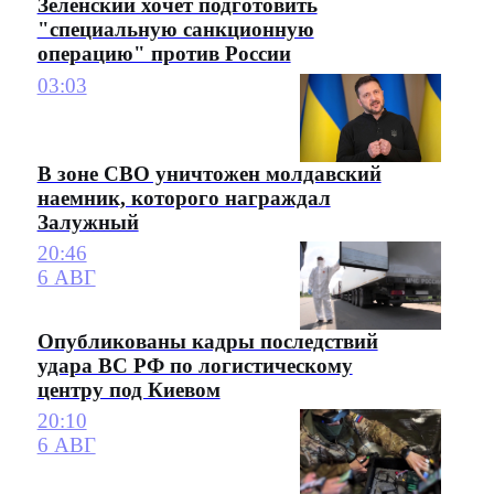
Зеленский хочет подготовить
"специальную санкционную
операцию" против России
03:03
В зоне СВО уничтожен молдавский
наемник, которого награждал
Залужный
20:46
6 АВГ
Опубликованы кадры последствий
удара ВС РФ по логистическому
центру под Киевом
20:10
6 АВГ