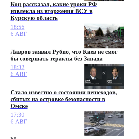
Коц рассказал, какие уроки РФ
извлекла из вторжения ВСУ в
Курскую область
18:56
6 АВГ
Лавров заявил Рубио, что Киев не смог
бы совершать теракты без Запада
18:32
6 АВГ
Стало известно о состоянии пешеходов,
сбитых на островке безопасности в
Омске
17:30
6 АВГ