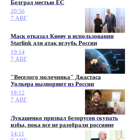
Белград местью ЕС
20:56
7 АВГ
Маск отказал Киеву в использовании
Starlink для атак вглубь России
19:14
7 АВГ
"Веселого молочника" Джастаса
Уолкера выдворяют из России
18:12
7 АВГ
Лукашенко призвал белорусов скупать
избы, пока все не разобрали россияне
14:11