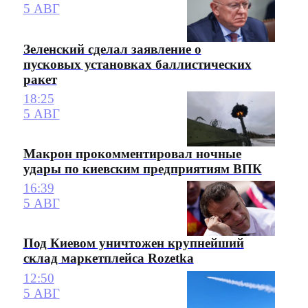
5 АВГ
Зеленский сделал заявление о
пусковых установках баллистических
ракет
18:25
5 АВГ
Макрон прокомментировал ночные
удары по киевским предприятиям ВПК
16:39
5 АВГ
Под Киевом уничтожен крупнейший
склад маркетплейса Rozetka
12:50
5 АВГ