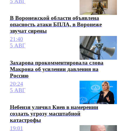
5 АВГ
В Воронежской области объявлена
опасность атаки БПЛА, в Воронеже
звучат сирены
21:40
5 АВГ
Захарова прокомментировала слова
Макрона об усилении давления на
Россию
20:24
5 АВГ
Небензя уличил Киев в намерении
создать угрозу масштабной
катастрофы
19:01