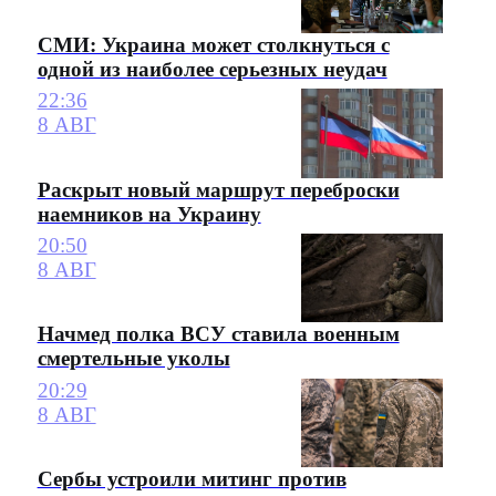
СМИ: Украина может столкнуться с
одной из наиболее серьезных неудач
22:36
8 АВГ
Раскрыт новый маршрут переброски
наемников на Украину
20:50
8 АВГ
Начмед полка ВСУ ставила военным
смертельные уколы
20:29
8 АВГ
Сербы устроили митинг против