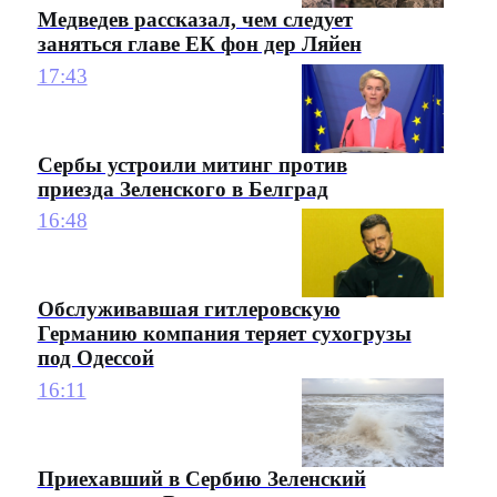
Медведев рассказал, чем следует
заняться главе ЕК фон дер Ляйен
17:43
Сербы устроили митинг против
приезда Зеленского в Белград
16:48
Обслуживавшая гитлеровскую
Германию компания теряет сухогрузы
под Одессой
16:11
Приехавший в Сербию Зеленский