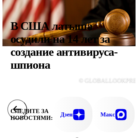
В США латыша
осудили на 14 лет за
создание антивируса-
шпиона
© GLOBALLOOKPRE
СЛЕДИТЕ ЗА
Дзен
Макс
НОВОСТЯМИ: