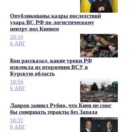
Опубликованы кадры последствий
удара ВС РФ по логистическому
центру под Киевом
20:10
6 АВГ
Коц рассказал, какие уроки РФ
извлекла из вторжения ВСУ в
Курскую область
18:56
6 АВГ
Лавров заявил Рубио, что Киев не смог
бы совершать теракты без Запада
18:32
6 АВГ