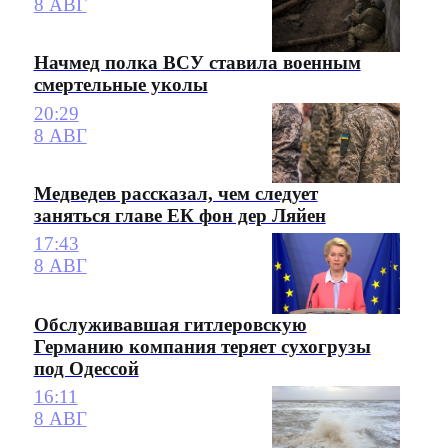
8 АВГ
Начмед полка ВСУ ставила военным
смертельные уколы
20:29
8 АВГ
Медведев рассказал, чем следует
заняться главе ЕК фон дер Ляйен
17:43
8 АВГ
Обслуживавшая гитлеровскую
Германию компания теряет сухогрузы
под Одессой
16:11
8 АВГ