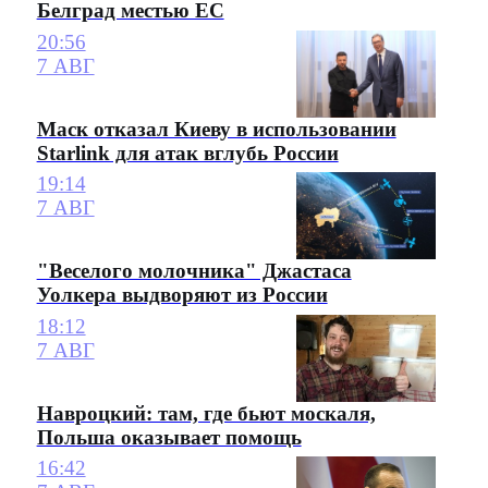
Белград местью ЕС
20:56
7 АВГ
Маск отказал Киеву в использовании
Starlink для атак вглубь России
19:14
7 АВГ
"Веселого молочника" Джастаса
Уолкера выдворяют из России
18:12
7 АВГ
Навроцкий: там, где бьют москаля,
Польша оказывает помощь
16:42