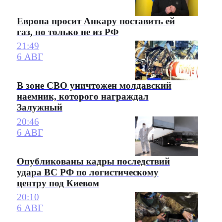
Европа просит Анкару поставить ей
газ, но только не из РФ
21:49
6 АВГ
В зоне СВО уничтожен молдавский
наемник, которого награждал
Залужный
20:46
6 АВГ
Опубликованы кадры последствий
удара ВС РФ по логистическому
центру под Киевом
20:10
6 АВГ