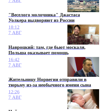
7 АВГ
"Веселого молочника" Джастаса
Уолкера выдворяют из России
18:12
7 АВГ
Навроцкий: там, где бьют москаля,
Польша оказывает помощь
16:42
7 АВГ
Жительницу Норвегии отправили в
тюрьму из-за необычного имени сына
12:26
7 АВГ