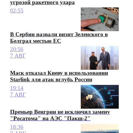
угрозой ракетного удара
02:55
В Сербии назвали визит Зеленского в
Белград местью ЕС
20:56
7 АВГ
Маск отказал Киеву в использовании
Starlink для атак вглубь России
19:14
7 АВГ
Премьер Венгрии не исключил замену
"Росатома" на АЭС "Пакш-2"
18:36