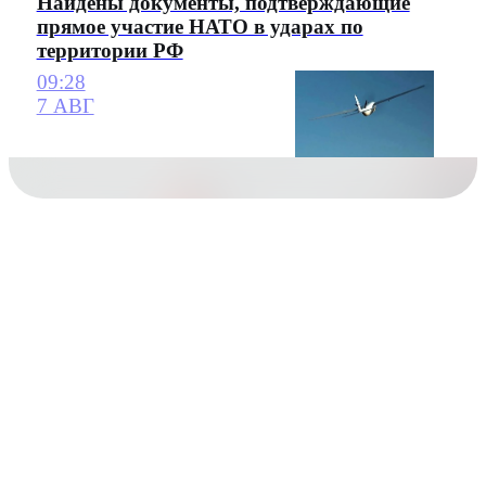
Найдены документы, подтверждающие
прямое участие НАТО в ударах по
территории РФ
09:28
7 АВГ