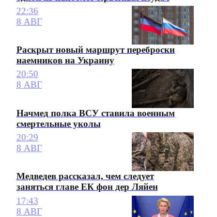
22:36
8 АВГ
Раскрыт новый маршрут переброски
наемников на Украину
20:50
8 АВГ
Начмед полка ВСУ ставила военным
смертельные уколы
20:29
8 АВГ
Медведев рассказал, чем следует
заняться главе ЕК фон дер Ляйен
17:43
8 АВГ