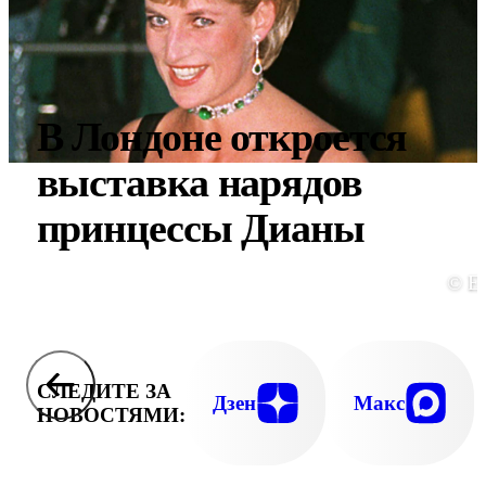
В Лондоне откроется
выставка нарядов
принцессы Дианы
© E
СЛЕДИТЕ ЗА
Дзен
Макс
НОВОСТЯМИ: