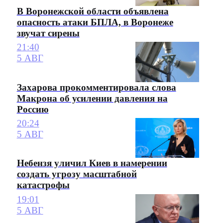
В Воронежской области объявлена
опасность атаки БПЛА, в Воронеже
звучат сирены
21:40
5 АВГ
Захарова прокомментировала слова
Макрона об усилении давления на
Россию
20:24
5 АВГ
Небензя уличил Киев в намерении
создать угрозу масштабной
катастрофы
19:01
5 АВГ