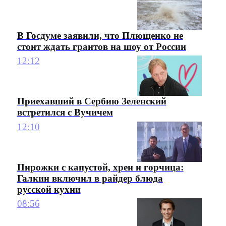
В Госдуме заявили, что Плющенко не
стоит ждать грантов на шоу от России
12:12
Приехавший в Сербию Зеленский
встретился с Вучичем
12:10
Пирожки с капустой, хрен и горчица:
Галкин включил в райдер блюда
русской кухни
08:56