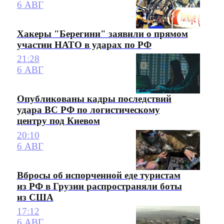
6 АВГ
Хакеры "Берегини" заявили о прямом
участии НАТО в ударах по РФ
21:28
6 АВГ
Опубликованы кадры последствий
удара ВС РФ по логистическому
центру под Киевом
20:10
6 АВГ
Вбросы об испорченной еде туристам
из РФ в Грузии распространяли боты
из США
17:12
6 АВГ