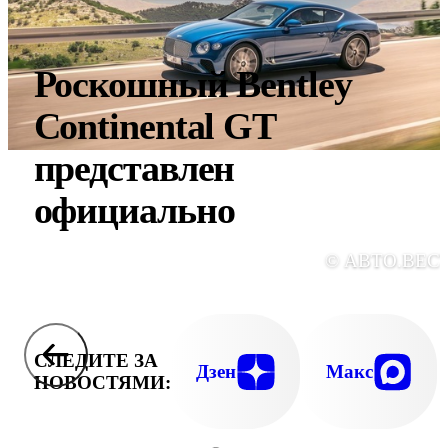
Роскошный Bentley
Continental GT
представлен
официально
© АВТО.ВЕС
СЛЕДИТЕ ЗА
Дзен
Макс
НОВОСТЯМИ: