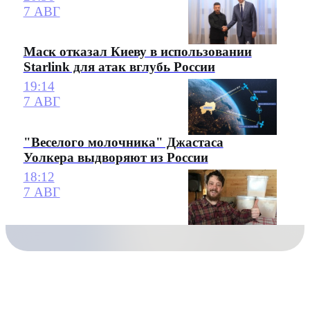
7 АВГ
Маск отказал Киеву в использовании
Starlink для атак вглубь России
19:14
7 АВГ
"Веселого молочника" Джастаса
Уолкера выдворяют из России
18:12
7 АВГ