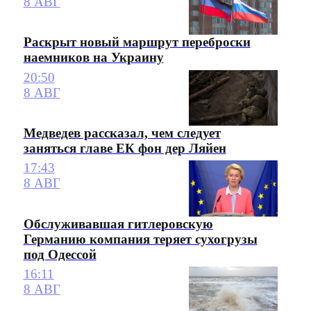
8 АВГ
Раскрыт новый маршрут переброски
наемников на Украину
20:50
8 АВГ
Медведев рассказал, чем следует
заняться главе ЕК фон дер Ляйен
17:43
8 АВГ
Обслуживавшая гитлеровскую
Германию компания теряет сухогрузы
под Одессой
16:11
8 АВГ