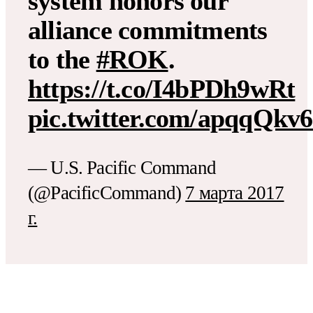
system honors our
alliance commitments
to the
#ROK
.
https://t.co/I4bPDh9wRt
pic.twitter.com/apqqQkv
— U.S. Pacific Command
(@PacificCommand)
7 марта 2017
г.