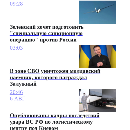
09:28
Зеленский хочет подготовить
"специальную санкционную
операцию" против России
03:03
В зоне СВО уничтожен молдавский
наемник, которого награждал
Залужный
20:46
6 АВГ
Опубликованы кадры последствий
удара ВС РФ по логистическому
центру под Киевом