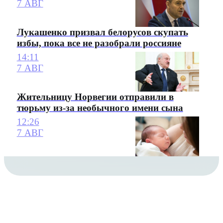
7 АВГ
Лукашенко призвал белорусов скупать
избы, пока все не разобрали россияне
14:11
7 АВГ
Жительницу Норвегии отправили в
тюрьму из-за необычного имени сына
12:26
7 АВГ