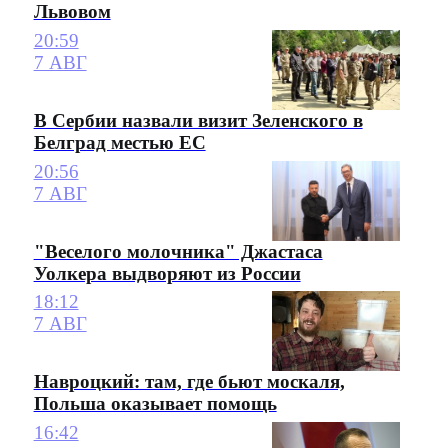
Львовом
20:59
7 АВГ
В Сербии назвали визит Зеленского в
Белград местью ЕС
20:56
7 АВГ
"Веселого молочника" Джастаса
Уолкера выдворяют из России
18:12
7 АВГ
Навроцкий: там, где бьют москаля,
Польша оказывает помощь
16:42