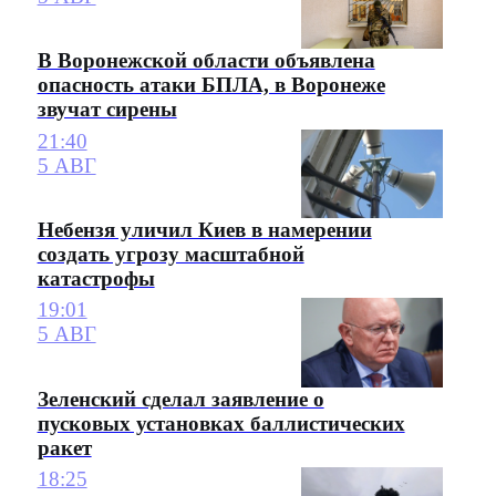
В Воронежской области объявлена
опасность атаки БПЛА, в Воронеже
звучат сирены
21:40
5 АВГ
Небензя уличил Киев в намерении
создать угрозу масштабной
катастрофы
19:01
5 АВГ
Зеленский сделал заявление о
пусковых установках баллистических
ракет
18:25