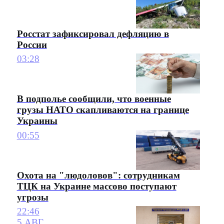
Росстат зафиксировал дефляцию в
России
03:28
В подполье сообщили, что военные
грузы НАТО скапливаются на границе
Украины
00:55
Охота на "людоловов": сотрудникам
ТЦК на Украине массово поступают
угрозы
22:46
5 АВГ