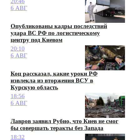
20:46
6 АВГ
Опубликованы кадры последствий
удара ВС РФ по логистическому
центру под Киевом
20:10
6 АВГ
Коц рассказал, какие уроки РФ
извлекла из вторжения ВСУ в
Курскую область
18:56
6 АВГ
Лавров заявил Рубио, что Киев не смог
бы совершать теракты без Запада
18:32