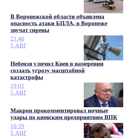
В Воронежской области объявлена
опасность атаки БПЛА, в Воронеже
звучат сирены
21:40
5 АВГ
Небензя уличил Киев в намерении
создать угрозу масштабной
катастрофы
19:01
5 АВГ
Макрон прокомментировал ночные
удары по киевским предприятиям ВПК
16:39
5 АВГ