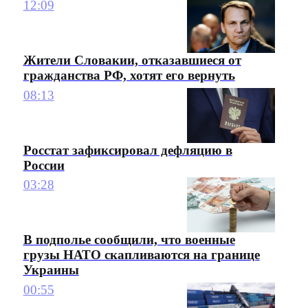
12:09
Жители Словакии, отказавшиеся от
гражданства РФ, хотят его вернуть
08:13
Росстат зафиксировал дефляцию в
России
03:28
В подполье сообщили, что военные
грузы НАТО скапливаются на границе
Украины
00:55