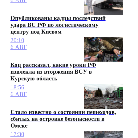
6 АВГ
Опубликованы кадры последствий
удара ВС РФ по логистическому
центру под Киевом
20:10
6 АВГ
Коц рассказал, какие уроки РФ
извлекла из вторжения ВСУ в
Курскую область
18:56
6 АВГ
Стало известно о состоянии пешеходов,
сбитых на островке безопасности в
Омске
17:30