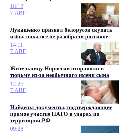
18:12
7 АВГ
Лукашенко призвал белорусов скупать
избы, пока все не разобрали россияне
14:11
7 АВГ
Жительницу Норвегии отправили в
тюрьму из-за необычного имени сына
12:26
7 АВГ
Найдены документы, подтверждающие
прямое участие НАТО в ударах по
территории РФ
09:28