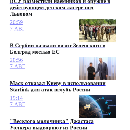
ВСУ разместили наемников и оружие в
действующем детском лагере под
Львовом
20:59
7 АВГ
В Сербии назвали визит Зеленского в
Белград местью ЕС
20:56
7 АВГ
Маск отказал Киеву в использовании
Starlink для атак вглубь России
19:14
7 АВГ
"Веселого молочника" Джастаса
Уолкера выдворяют из России