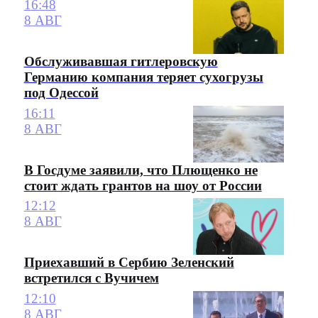
16:48
8 АВГ
Обслуживавшая гитлеровскую
Германию компания теряет сухогрузы
под Одессой
16:11
8 АВГ
В Госдуме заявили, что Плющенко не
стоит ждать грантов на шоу от России
12:12
8 АВГ
Приехавший в Сербию Зеленский
встретился с Вучичем
12:10
8 АВГ