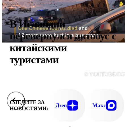
В Исландии
перевернулся автобус с
китайскими
туристами
© YOUTUBE/CG
СЛЕДИТЕ ЗА
Дзен
Макс
НОВОСТЯМИ: