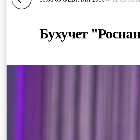
Бухучет "Роснан