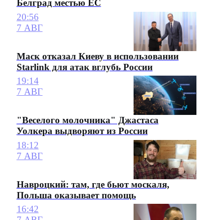
Белград местью ЕС
20:56
7 АВГ
Маск отказал Киеву в использовании
Starlink для атак вглубь России
19:14
7 АВГ
"Веселого молочника" Джастаса
Уолкера выдворяют из России
18:12
7 АВГ
Навроцкий: там, где бьют москаля,
Польша оказывает помощь
16:42
7 АВГ