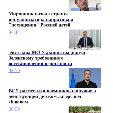
Мирошник назвал страну-
популяризатора нарратива о
"похищении" Россией детей
04:44
Экс-глава МО Украины выдвинул
Зеленскому требование о
восстановлении в должности
03:50
ВСУ разместили наемников и оружие в
действующем детском лагере под
Львовом
20:59