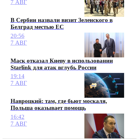
7 АВГ
В Сербии назвали визит Зеленского в
Белград местью ЕС
20:56
7 АВГ
Маск отказал Киеву в использовании
Starlink для атак вглубь России
19:14
7 АВГ
Навроцкий: там, где бьют москаля,
Польша оказывает помощь
16:42
7 АВГ