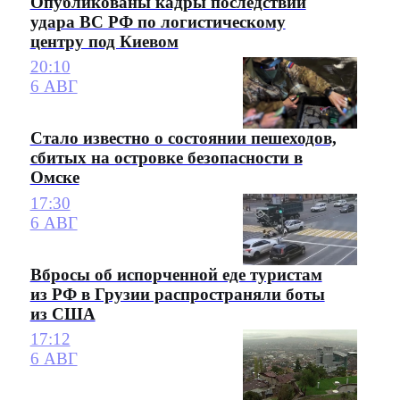
Опубликованы кадры последствий
удара ВС РФ по логистическому
центру под Киевом
20:10
6 АВГ
Стало известно о состоянии пешеходов,
сбитых на островке безопасности в
Омске
17:30
6 АВГ
Вбросы об испорченной еде туристам
из РФ в Грузии распространяли боты
из США
17:12
6 АВГ