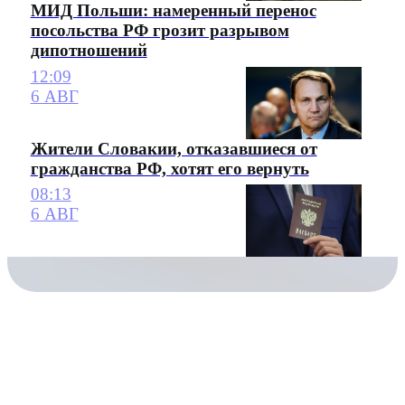
МИД Польши: намеренный перенос
посольства РФ грозит разрывом
дипотношений
12:09
6 АВГ
Жители Словакии, отказавшиеся от
гражданства РФ, хотят его вернуть
08:13
6 АВГ