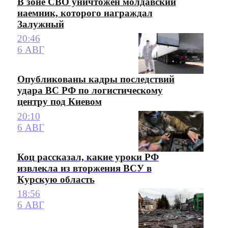
В зоне СВО уничтожен молдавский
наемник, которого награждал
Залужный
20:46
6 АВГ
Опубликованы кадры последствий
удара ВС РФ по логистическому
центру под Киевом
20:10
6 АВГ
Коц рассказал, какие уроки РФ
извлекла из вторжения ВСУ в
Курскую область
18:56
6 АВГ