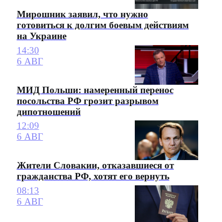
Мирошник заявил, что нужно
готовиться к долгим боевым действиям
на Украине
14:30
6 АВГ
МИД Польши: намеренный перенос
посольства РФ грозит разрывом
дипотношений
12:09
6 АВГ
Жители Словакии, отказавшиеся от
гражданства РФ, хотят его вернуть
08:13
6 АВГ