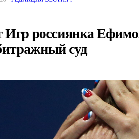
 Игр россиянка Ефимов
битражный суд