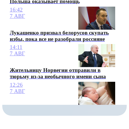
Польша оказывает помощь
16:42
7 АВГ
Лукашенко призвал белорусов скупать
избы, пока все не разобрали россияне
14:11
7 АВГ
Жительницу Норвегии отправили в
тюрьму из-за необычного имени сына
12:26
7 АВГ